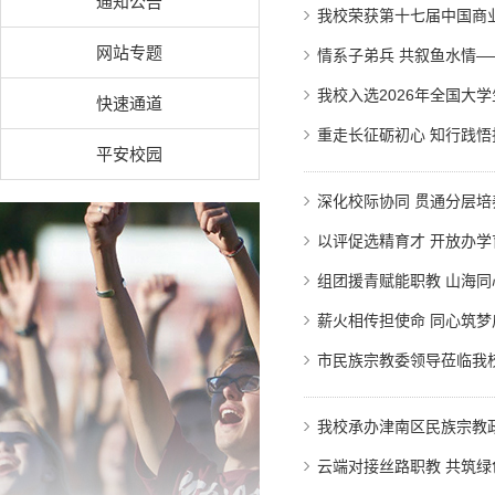
通知公告
我校荣获第十七届中国商
网站专题
情系子弟兵 共叙鱼水情—
我校入选2026年全国大学
快速通道
重走长征砺初心 知行践悟
平安校园
深化校际协同 贯通分层
以评促选精育才 开放办学
组团援青赋能职教 山海
薪火相传担使命 同心筑梦
市民族宗教委领导莅临我
我校承办津南区民族宗教
云端对接丝路职教 共筑绿